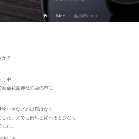
blog
酉の市2020
うか？
るう中
で新宿花園神社の酉の市に
世物小屋などの出店はなく
でした。人でも例年と比べると少なく
でした。