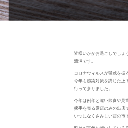
皆様いかがお過ごしでしょ
漆澤です。
コロナウィルスが猛威を振
今年も感染対策を講じた上
行って参りました。
今年は例年と違い飲食や見
熊手を売る露店のみの出店
いつになくさみしい酉の市